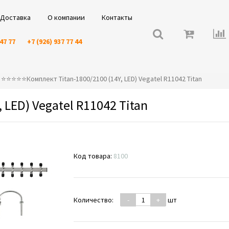
Доставка
О компании
Контакты
 47 77
+7 (926) 937 77 44
⭐️⭐️⭐️⭐️⭐️Комплект Titan-1800/2100 (14Y, LED) Vegatel R11042 Titan
 LED) Vegatel R11042 Titan
Код товара:
8100
Количество:
-
+
шт