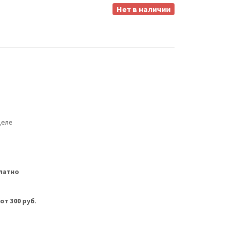
Нет в наличии
деле
латно
м
от 300 руб
.