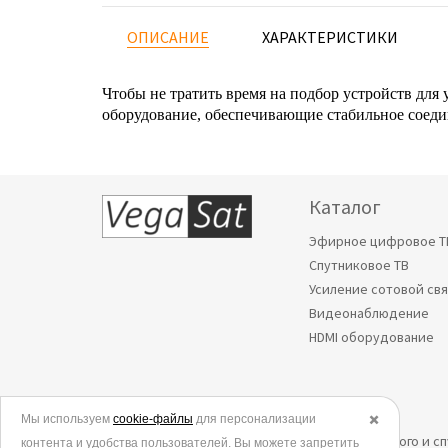
ОПИСАНИЕ
ХАРАКТЕРИСТИКИ
Чтобы не тратить время на подбор устройств для 
оборудование, обеспечивающие стабильное соеди
Каталог
Эфирное цифровое Т
Спутниковое ТВ
Усиление сотовой св
Видеонаблюдение
HDMI оборудование
Мы используем
© 2006-2026.
cookie-файлы
для персонализации
✖️
Все права защищены. Интернет-магазин эфирного и с
контента и удобства пользователей. Вы можете запретить