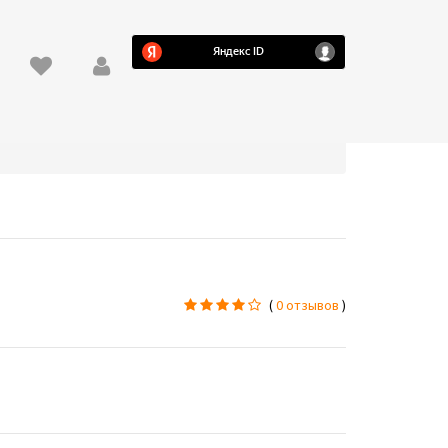
(
0 отзывов
)