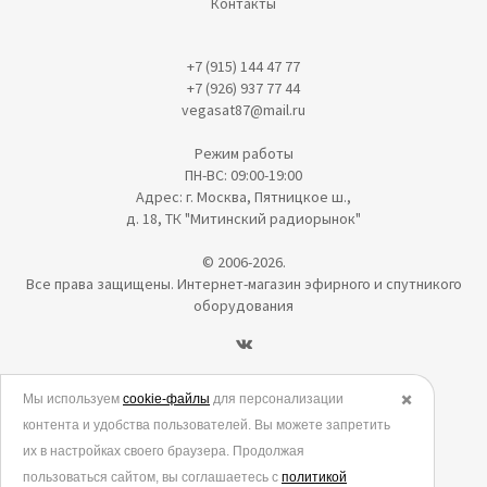
Контакты
+7 (915) 144 47 77
+7 (926) 937 77 44
vegasat87@mail.ru
Режим работы
ПН-ВС: 09:00-19:00
Адрес: г. Москва, Пятницкое ш.,
д. 18, ТК "Митинский радиорынок"
© 2006-2026.
Все права защищены. Интернет-магазин эфирного и спутникого
оборудования
Политика в отношении обработки персональных данных
Мы используем
cookie-файлы
для персонализации
✖️
контента и удобства пользователей. Вы можете запретить
Согласие на обработку персональных данных
их в настройках своего браузера. Продолжая
Согласие на обработку данных метрическими программами
пользоваться сайтом, вы соглашаетесь с
политикой