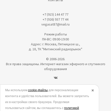
Контакты
+7 (915) 144 47 77
+7 (926) 937 77 44
vegasat87@mail.ru
Режим работы
ПН-ВС: 09:00-19:00
Адрес: г. Москва, Пятницкое ш.,
д. 18, ТК "Митинский радиорынок"
© 2006-2026.
Все права защищены. Интернет-магазин эфирного и спутникого
оборудования
Политика в отношении обработки персональных данных
Мы используем
cookie-файлы
для персонализации
✖️
контента и удобства пользователей. Вы можете запретить
Согласие на обработку персональных данных
их в настройках своего браузера. Продолжая
Согласие на обработку данных метрическими программами
пользоваться сайтом, вы соглашаетесь с
политикой