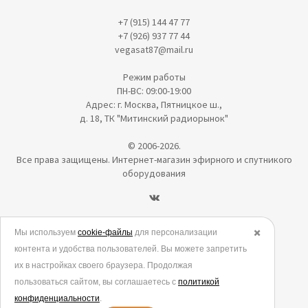
+7 (915) 144 47 77
+7 (926) 937 77 44
vegasat87@mail.ru
Режим работы
ПН-ВС: 09:00-19:00
Адрес: г. Москва, Пятницкое ш.,
д. 18, ТК "Митинский радиорынок"
© 2006-2026.
Все права защищены. Интернет-магазин эфирного и спутникого
оборудования
Политика в отношении обработки персональных данных
Мы используем
cookie-файлы
для персонализации
✖️
контента и удобства пользователей. Вы можете запретить
Согласие на обработку персональных данных
их в настройках своего браузера. Продолжая
Согласие на обработку данных метрическими программами
пользоваться сайтом, вы соглашаетесь с
политикой
Политика использования cookies
конфиденциальности
.