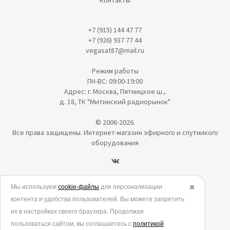
Контакты
+7 (915) 144 47 77
+7 (926) 937 77 44
vegasat87@mail.ru
Режим работы
ПН-ВС: 09:00-19:00
Адрес: г. Москва, Пятницкое ш.,
д. 18, ТК "Митинский радиорынок"
© 2006-2026.
Все права защищены. Интернет-магазин эфирного и спутникого
оборудования
Политика в отношении обработки персональных данных
Мы используем
cookie-файлы
для персонализации
✖️
контента и удобства пользователей. Вы можете запретить
Согласие на обработку персональных данных
их в настройках своего браузера. Продолжая
Согласие на обработку данных метрическими программами
пользоваться сайтом, вы соглашаетесь с
политикой