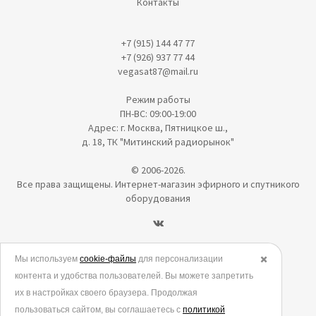
Контакты
+7 (915) 144 47 77
+7 (926) 937 77 44
vegasat87@mail.ru
Режим работы
ПН-ВС: 09:00-19:00
Адрес: г. Москва, Пятницкое ш.,
д. 18, ТК "Митинский радиорынок"
© 2006-2026.
Все права защищены. Интернет-магазин эфирного и спутникого
оборудования
Политика в отношении обработки персональных данных
Мы используем
cookie-файлы
для персонализации
✖️
контента и удобства пользователей. Вы можете запретить
Согласие на обработку персональных данных
их в настройках своего браузера. Продолжая
Согласие на обработку данных метрическими программами
пользоваться сайтом, вы соглашаетесь с
политикой