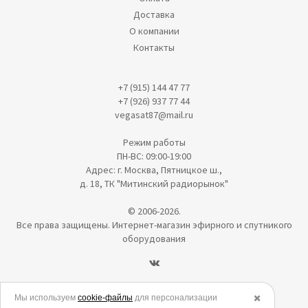
Доставка
О компании
Контакты
+7 (915) 144 47 77
+7 (926) 937 77 44
vegasat87@mail.ru
Режим работы
ПН-ВС: 09:00-19:00
Адрес: г. Москва, Пятницкое ш.,
д. 18, ТК "Митинский радиорынок"
© 2006-2026.
Все права защищены. Интернет-магазин эфирного и спутникого
оборудования
Политика в отношении обработки персональных данных
Мы используем
cookie-файлы
для персонализации
✖️