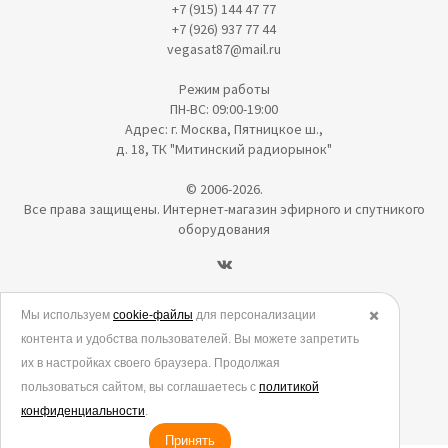
+7 (915) 144 47 77
+7 (926) 937 77 44
vegasat87@mail.ru
Режим работы
ПН-ВС: 09:00-19:00
Адрес: г. Москва, Пятницкое ш.,
д. 18, ТК "Митинский радиорынок"
© 2006-2026.
Все права защищены. Интернет-магазин эфирного и спутникого
оборудования
Политика в отношении обработки персональных данных
Мы используем
cookie-файлы
для персонализации
✖️
контента и удобства пользователей. Вы можете запретить
Согласие на обработку персональных данных
их в настройках своего браузера. Продолжая
Согласие на обработку данных метрическими программами
пользоваться сайтом, вы соглашаетесь с
политикой
Политика использования cookies
конфиденциальности
.
Принять