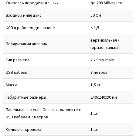
Cкорость передачи данных
до 299 Мбит/сек
Входной импеданс
50 Ом
КСВ в рабочем диапазоне
< 1,5
вертикальная /
Поляризация антенны
горизонтальная
Тип разъема
2 x SMA-male
USB кабель
7 метров
Масса
1,5 кг
Габаритные размеры
240х240х90 мм
Панельная антенна Gellan в комплекте с
1 шт
USB кабелем 7 метров
Комплект крепежа
1 шт