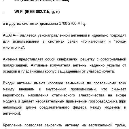
·
WI-FI (IEEE 802.11b, g, n)
и в других системах диапазона 1700-2700 МГц.
AGATA-F является узконаправленной антенной и идеально подходят
для использования в системах связи «точка-точка» и "точка-
многоточка".
Антенна представляет собой синфазную решетку с ортогональной
поляризацией. Активные излучателя антенны надежно укрыты от
осадков в пластиковый корпус защищённый от ультрафиолета.
Входы антенны имеют короткое замыкание по постоянному току
между внешним и внутренним проводниками, что снижает
вероятность накопления статического электричества на входе
модема и делает необязательным применение грозоразрядника (при
небольшой длине соединительного фидера между модемом и
антенной).
Крепление позволяет закрепить антенну на вертикальной трубе,