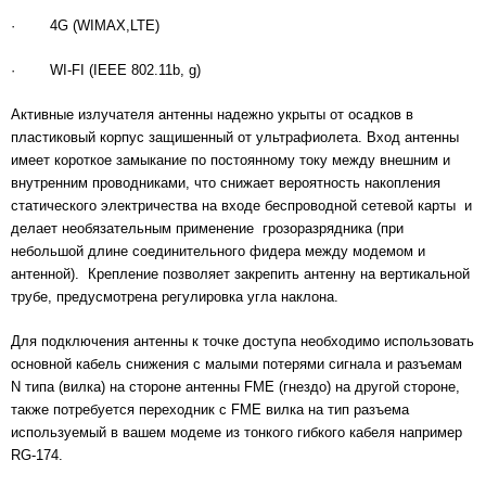
· 4G (WIMAX,LTE)
· WI-FI (IEEE 802.11b, g)
Активные излучателя антенны надежно укрыты от осадков в
пластиковый корпус защишенный от ультрафиолета. Вход антенны
имеет короткое замыкание по постоянному току между внешним и
внутренним проводниками, что снижает вероятность накопления
статического электричества на входе беспроводной сетевой карты и
делает необязательным применение грозоразрядника (при
небольшой длине соединительного фидера между модемом и
антенной). Крепление позволяет закрепить антенну на вертикальной
трубе, предусмотрена регулировка угла наклона.
Для подключения антенны к точке доступа необходимо использовать
основной кабель снижения с малыми потерями сигнала и разъемам
N типа (вилка) на стороне антенны FME (гнездо) на другой стороне,
также потребуется переходник с FME вилка на тип разъема
используемый в вашем модеме из тонкого гибкого кабеля например
RG-174.