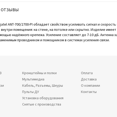
ОТЗЫВЫ
atel ANT-700/2700-PI обладает свойством усиливать сигнал и скорость
я внутри помещения: на стене, на потолке или скрытно. Изделие имеет
помощью надёжного крепежа. Усиление составляет до 7-10 дБ. Антенна
заменимым проводником и помощником в системах усиления связи.
В
Кронштейны и полки
Оплата
Мультимедиа
Доставка
язи
Кабель, Разъемы, Шнуры
О компании
Пульты ДУ
Контакты
Установка оборудования
Снятые с производства