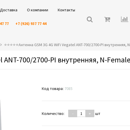
Доставка
О компании
Контакты
 47 77
+7 (926) 937 77 44
⭐️⭐️⭐️⭐️⭐️Антенна GSM 3G 4G WiFi Vegatel ANT-700/2700-PI внутренняя, N
l ANT-700/2700-PI внутренняя, N-Female
Код товара:
7085
Количество:
-
+
шт