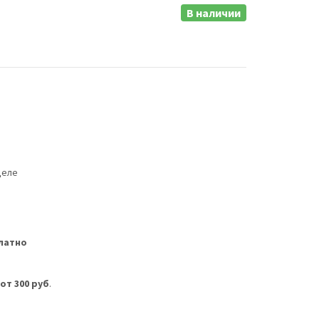
В наличии
деле
латно
м
от 300 руб
.