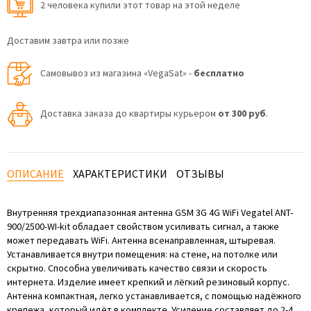
2 человекa купили этот товар на этой неделе
Доставим завтра или позже
Самовывоз из магазина «VegaSat» -
бесплатно
Доставка заказа до квартиры курьером
от 300 руб
.
ОПИСАНИЕ
ХАРАКТЕРИСТИКИ
ОТЗЫВЫ
Внутренняя трехдиапазонная антенна GSM 3G 4G WiFi Vegatel ANT-
900/2500-WI-kit обладает свойством усиливать сигнал, а также
может передавать WiFi. Антенна всенаправленная, штыревая.
Устанавливается внутри помещения: на стене, на потолке или
скрытно. Способна увеличивать качество связи и скорость
интернета. Изделие имеет крепкий и лёгкий резиновый корпус.
Антенна компактная, легко устанавливается, с помощью надёжного
крепежа, который идёт в комплекте. Усиление составляет до 2-4