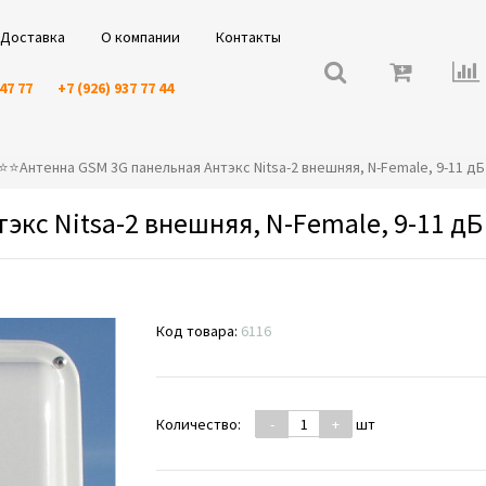
Доставка
О компании
Контакты
 47 77
+7 (926) 937 77 44
️⭐️⭐️Антенна GSM 3G панельная Антэкс Nitsa-2 внешняя, N-Female, 9-11 дБ
экс Nitsa-2 внешняя, N-Female, 9-11 дБ
Код товара:
6116
Количество:
-
+
шт