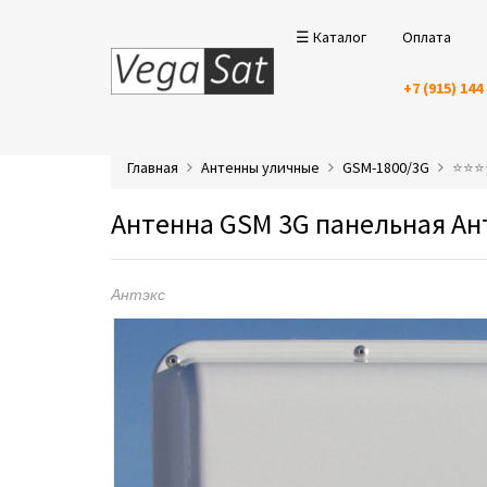
☰ Каталог
Оплата
+7 (915) 144
Главная
Антенны уличные
GSM-1800/3G
⭐️⭐️⭐
Антенна GSM 3G панельная Ант
Антэкс