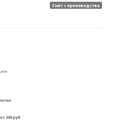
Снят c производства
деле
латно
м
от 300 руб
.