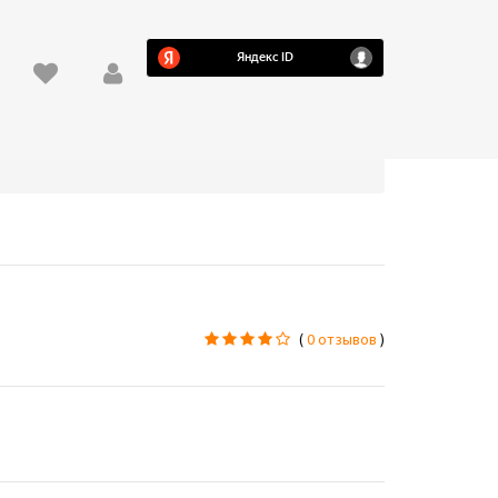
(
0 отзывов
)