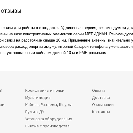
ОТЗЫВЫ
я связи для работы в стандарте
.
Удлиненная версия, рекомендуется дл
ены на базе конструктивных элементов серии МЕРИДИАН. Рекомендуютс
вой связи на расстояние свыше 10 км. Применение антенны значительно 
зговора расход энергии аккумуляторной батареи телефона уменьшается в
оре с установленным кабелем длиной 10 м и FME-разъемом.
В
Кронштейны и полки
Оплата
Мультимедиа
Доставка
язи
Кабель, Разъемы, Шнуры
О компании
Пульты ДУ
Контакты
Установка оборудования
Снятые с производства