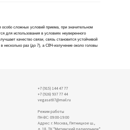
я особо сложных условий приема, при значительном
я для использования в условиях неуверенного
улучшает качество связи, связь становится устойчивой
 несколько раз (до 7), а СВЧ-излучение около головы
+7 (915) 144 47 77
+7 (926) 937 77 44
vegasat87@mail.ru
Режим работы
ПН-ВС: 09:00-19:00
Адрес: г. Москва, Пятницкое ш.,
д. 18, ТК "Митинский радиорынок"