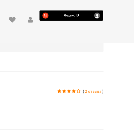
(
2 отзыва
)