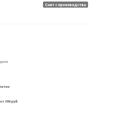
Снят c производства
еделе
латно
м
от 300 руб
.