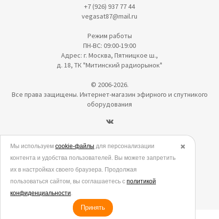
+7 (926) 937 77 44
vegasat87@mail.ru
Режим работы
ПН-ВС: 09:00-19:00
Адрес: г. Москва, Пятницкое ш.,
д. 18, ТК "Митинский радиорынок"
© 2006-2026.
Все права защищены. Интернет-магазин эфирного и спутникого
оборудования
Политика в отношении обработки персональных данных
Мы используем
cookie-файлы
для персонализации
✖️
контента и удобства пользователей. Вы можете запретить
Согласие на обработку персональных данных
их в настройках своего браузера. Продолжая
Согласие на обработку данных метрическими программами
пользоваться сайтом, вы соглашаетесь с
политикой
Политика использования cookies
конфиденциальности
.
Принять