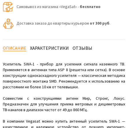
Самовывоз из магазина «VegaSat» -
бесплатно
Доставка заказа до квартиры курьером
от 300 руб
.
ОПИСАНИЕ
ХАРАКТЕРИСТИКИ
ОТЗЫВЫ
Усилитель SWA-1 - прибор для усиления сигнала наземного ТВ.
Применяется в антеннах типа ASP 8 (решетка или сетка). В основе
конструкции однокаскадного усилителя — классическая методика
поверхностного монтажа SMD. Рекомендуется к использованию на
расстоянии не более 10 км от телевышки.
Совместим с конструкциями антенн Мир, Стронг, Локус.
Предназначен для улучшения приема метровых и дециметровых
ТВ-каналов в диапазон частот от 49 до 860 МГц.
В компании Vegasat можно купить антенный усилитель SWA-1 —
качественное и надежное устройство от лучшего интернет-