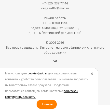
+7 (926) 937 77 44
vegasat87@mail.ru
Режим работы
ПН-ВС: 09:00-19:00
Адрес: г. Москва, Пятницкое ш.,
д. 18, ТК "Митинский радиорынок"
© 2006-2026.
Все права защищены. Интернет-магазин эфирного и спутникого
оборудования
Политика в отношении обработки персональных данных
Мы используем
cookie-файлы
для персонализации
✖️
контента и удобства пользователей. Вы можете запретить
Согласие на обработку персональных данных
их в настройках своего браузера. Продолжая
Согласие на обработку данных метрическими программами
пользоваться сайтом, вы соглашаетесь с
политикой
Политика использования cookies
конфиденциальности
.
Принять