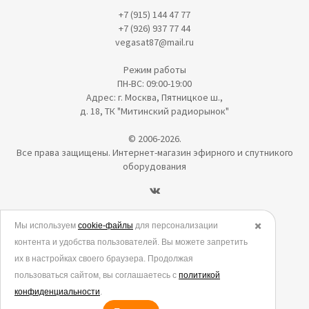
+7 (915) 144 47 77
+7 (926) 937 77 44
vegasat87@mail.ru
Режим работы
ПН-ВС: 09:00-19:00
Адрес: г. Москва, Пятницкое ш.,
д. 18, ТК "Митинский радиорынок"
© 2006-2026.
Все права защищены. Интернет-магазин эфирного и спутникого
оборудования
Политика в отношении обработки персональных данных
Мы используем
cookie-файлы
для персонализации
✖️
контента и удобства пользователей. Вы можете запретить
Согласие на обработку персональных данных
их в настройках своего браузера. Продолжая
Согласие на обработку данных метрическими программами
пользоваться сайтом, вы соглашаетесь с
политикой
Политика использования cookies
конфиденциальности
.