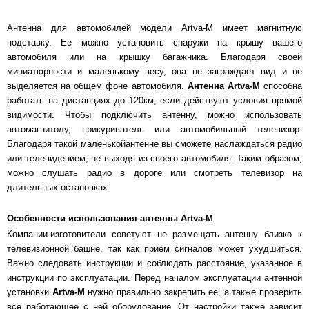
Антенна для автомобилей модели Artva-M имеет магнитную
подставку. Ее можно установить снаружи на крышу вашего
автомобиля или на крышку багажника. Благодаря своей
миниатюрности и маленькому весу, она не заграждает вид и не
выделяется на общем фоне автомобиля.
Антенна Artva-M
способна
работать на дистанциях до 120км, если действуют условия прямой
видимости. Чтобы подключить антенну, можно использовать
автомагнитолу, прикуриватель или автомобильный телевизор.
Благодаря такой маленькойантенне вы сможете наслаждаться радио
или телевидением, не выходя из своего автомобиля. Таким образом,
можно слушать радио в дороге или смотреть телевизор на
длительных остановках.
Особенности использования антенны Artva-M
Компании-изготовители советуют не размещать антенну близко к
телевизионной башне, так как прием сигналов может ухудшиться.
Важно следовать инструкции и соблюдать расстояние, указанное в
инструкции по эксплуатации. Перед началом эксплуатации антенной
установки
Artva-M
нужно правильно закрепить ее, а также проверить
все работающее с ней оборудование. От настройки также зависит