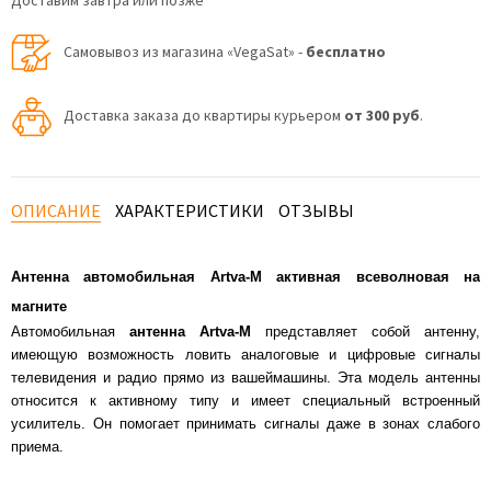
Доставим завтра или позже
Самовывоз из магазина «VegaSat» -
бесплатно
Доставка заказа до квартиры курьером
от 300 руб
.
ОПИСАНИЕ
ХАРАКТЕРИСТИКИ
ОТЗЫВЫ
Антенна автомобильная Artva-M активная всеволновая на
магните
Автомобильная
антенна Artva-M
представляет собой антенну,
имеющую возможность ловить аналоговые и цифровые сигналы
телевидения и радио прямо из вашеймашины. Эта модель антенны
относится к активному типу и имеет специальный встроенный
усилитель. Он помогает принимать сигналы даже в зонах слабого
приема.