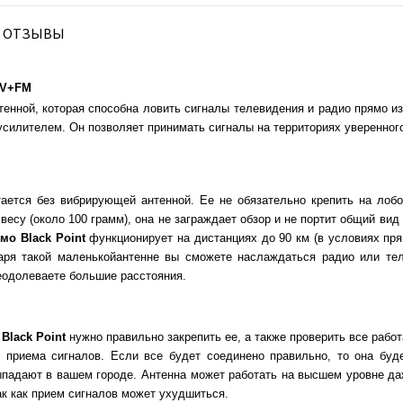
ОТЗЫВЫ
TV+FM
енной, которая способна ловить сигналы телевидения и радио прямо из
усилителем. Он позволяет принимать сигналы на территориях уверенног
ается без вибрирующей антенной. Ее не обязательно крепить на лоб
есу (около 100 грамм), она не заграждает обзор и не портит общий вид 
мо Black Point
функционирует на дистанциях до 90 км (в условиях пр
аря такой маленькойантенне вы сможете наслаждаться радио или те
реодолеваете большие расстояния.
Black Point
нужно правильно закрепить ее, а также проверить все рабо
 приема сигналов. Если все будет соединено правильно, то она буд
ыпадают в вашем городе. Антенна может работать на высшем уровне да
ак как прием сигналов может ухудшиться.