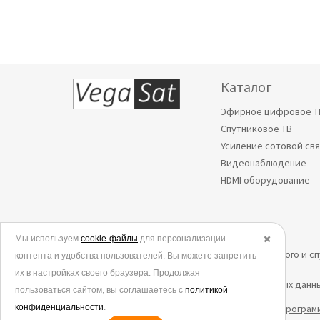
Каталог
Эфирное цифровое Т
Спутниковое ТВ
Усиление сотовой св
Видеонаблюдение
HDMI оборудование
Мы используем
© 2006-2026.
cookie-файлы
для персонализации
✖️
Все права защищены. Интернет-магазин эфирного и с
контента и удобства пользователей. Вы можете запретить
их в настройках своего браузера. Продолжая
Политика в отношении обработки персональных данн
пользоваться сайтом, вы соглашаетесь с
политикой
конфиденциальности
Согласие на обработку данных метрическими програм
.