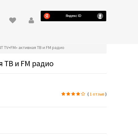
NT TV+FM» активная ТВ и FM радио
я ТВ и FM радио
(
1 отзыв
)