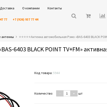
Доставка
О компании
Контакты
 47 77
+7 (926) 937 77 44
 антенны
⭐️⭐️⭐️⭐️⭐️Антенна автомобильная Рэмо «BAS-6403 BLACK POI
«BAS-6403 BLACK POINT TV+FM» активна
Код товара:
5944
Количество:
-
+
шт