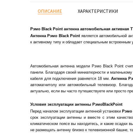
ОПИСАНИЕ
ХАРАКТЕРИСТИКИ
Рэмо Black Point антенна автомобильная активная 
Антенна Рэмо Black Point
является автомобильной ант
к активному типу и обладает специальным встроенным 
Автомобильная антенна модели Рэмо Black Point счит
панели. Благодаря своей миниатюрности и маленькому в
кабеля для подключения равняется 18 мм.
Антенна Рэ
автомагнитолу или автомобильный телевизор. Благод
актуально, если вы часто путешествуете или просто п
Условия эксплуатации антенны РэмоBlackPoint
Перед началом эксплуатации антенной установки
Рэмо 
срок эксплуатации антенны и вместе с этим качество
климатическом поясе вы находитесь, и какие осадки в
не размещать антенну близко к телевизионной башне, т