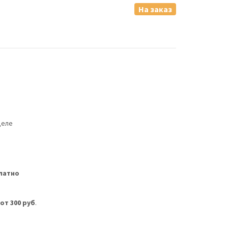
На заказ
деле
латно
м
от 300 руб
.