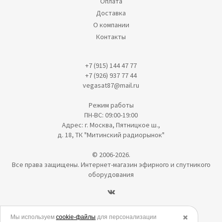
Оплата
Доставка
О компании
Контакты
+7 (915) 144 47 77
+7 (926) 937 77 44
vegasat87@mail.ru
Режим работы
ПН-ВС: 09:00-19:00
Адрес: г. Москва, Пятницкое ш.,
д. 18, ТК "Митинский радиорынок"
© 2006-2026.
Все права защищены. Интернет-магазин эфирного и спутникого
оборудования
Политика в отношении обработки персональных данных
Мы используем
cookie-файлы
для персонализации
✖️