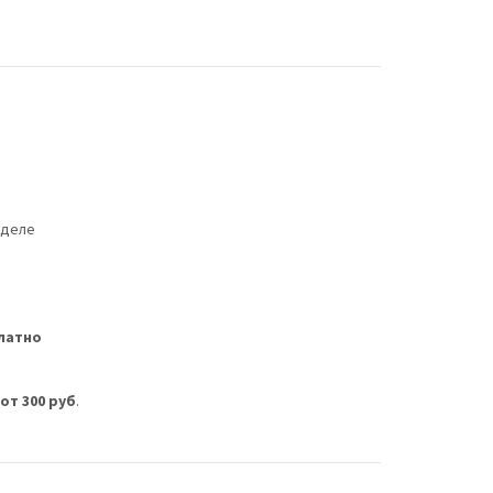
еделе
латно
м
от 300 руб
.