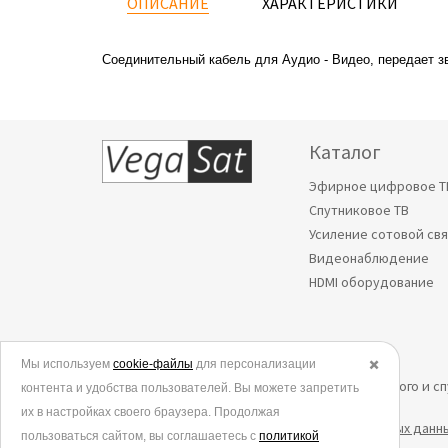
ОПИСАНИЕ
ХАРАКТЕРИСТИКИ
Соединительный кабель для Аудио - Видео, передает зв
Каталог
Эфирное цифровое Т
Спутниковое ТВ
Усиление сотовой св
Видеонаблюдение
HDMI оборудование
Мы используем
© 2006-2026.
cookie-файлы
для персонализации
✖️
Все права защищены. Интернет-магазин эфирного и с
контента и удобства пользователей. Вы можете запретить
их в настройках своего браузера. Продолжая
Политика в отношении обработки персональных данн
пользоваться сайтом, вы соглашаетесь с
политикой