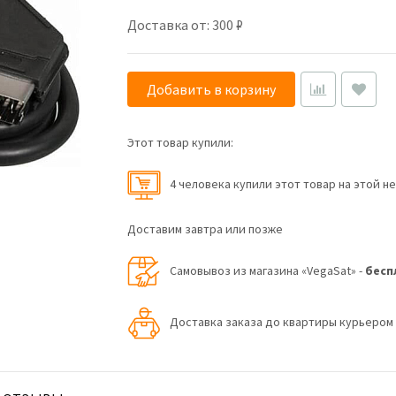
Доставка от: 300 ₽
Добавить в корзину
Этот товар купили:
4 человекa купили этот товар на этой н
Доставим завтра или позже
Самовывоз из магазина «VegaSat» -
бесп
Доставка заказа до квартиры курьеро