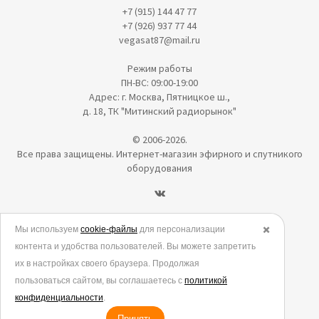
+7 (915) 144 47 77
+7 (926) 937 77 44
vegasat87@mail.ru
Режим работы
ПН-ВС: 09:00-19:00
Адрес: г. Москва, Пятницкое ш.,
д. 18, ТК "Митинский радиорынок"
© 2006-2026.
Все права защищены. Интернет-магазин эфирного и спутникого
оборудования
Политика в отношении обработки персональных данных
Мы используем
cookie-файлы
для персонализации
✖️
контента и удобства пользователей. Вы можете запретить
Согласие на обработку персональных данных
их в настройках своего браузера. Продолжая
Согласие на обработку данных метрическими программами
пользоваться сайтом, вы соглашаетесь с
политикой
Политика использования cookies
конфиденциальности
.
Принять