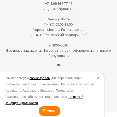
+7 (926) 937 77 44
vegasat87@mail.ru
Режим работы
ПН-ВС: 09:00-19:00
Адрес: г. Москва, Пятницкое ш.,
д. 18, ТК "Митинский радиорынок"
© 2006-2026.
Все права защищены. Интернет-магазин эфирного и спутникого
оборудования
Политика в отношении обработки персональных данных
Мы используем
cookie-файлы
для персонализации
✖️
контента и удобства пользователей. Вы можете запретить
Согласие на обработку персональных данных
их в настройках своего браузера. Продолжая
Согласие на обработку данных метрическими программами
пользоваться сайтом, вы соглашаетесь с
политикой
Политика использования cookies
конфиденциальности
.
Принять