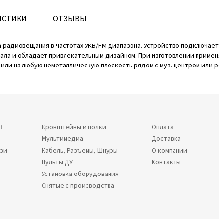
ИСТИКИ
ОТЗЫВЫ
ёма радиовещания в частотах УКВ/FM диапазона. Устройство подключае
нала и обладает привлекательным дизайном. При изготовлении примен
у или на любую неметаллическую плоскость рядом с муз. центром или 
В
Кронштейны и полки
Оплата
Мультимедиа
Доставка
язи
Кабель, Разъемы, Шнуры
О компании
Пульты ДУ
Контакты
Установка оборудования
Снятые с производства