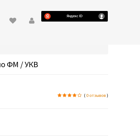
о ФМ / УКВ
(
0 отзывов
)