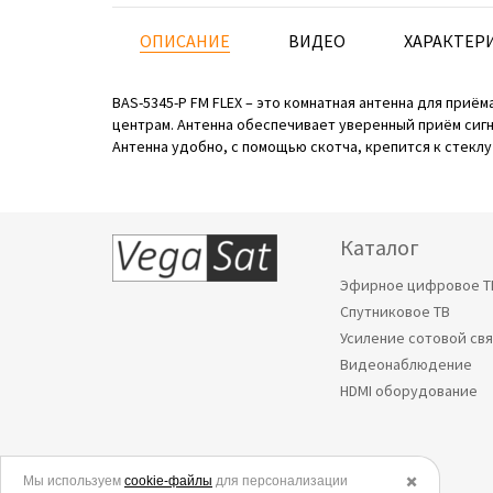
ОПИСАНИЕ
ВИДЕО
ХАРАКТЕР
BAS-5345-P FM FLEX – это комнатная антенна для при
центрам. Антенна обеспечивает уверенный приём сиг
Антенна удобно, с помощью скотча, крепится к стекл
Каталог
Эфирное цифровое Т
Спутниковое ТВ
Усиление сотовой св
Видеонаблюдение
HDMI оборудование
Мы используем
© 2006-2026.
cookie-файлы
для персонализации
✖️