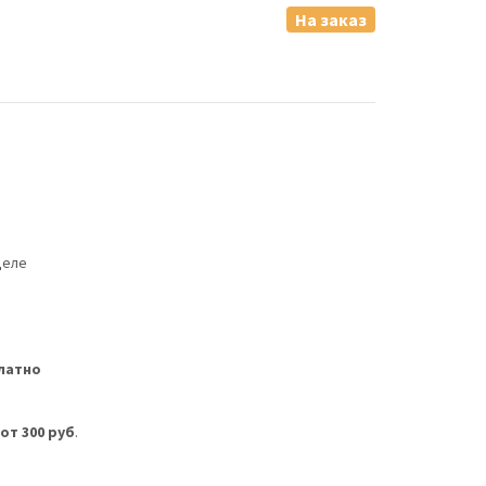
На заказ
деле
латно
м
от 300 руб
.