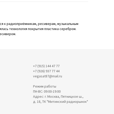
тся к радиоприёмникам, ресиверам, музыкальным
ялась технология покрытия пластика серебром.
ресивером.
+7 (915) 144 47 77
+7 (926) 937 77 44
vegasat87@mail.ru
Режим работы
ПН-ВС: 09:00-19:00
Адрес: г. Москва, Пятницкое ш.,
д. 18, ТК "Митинский радиорынок"