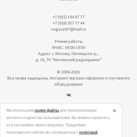
+7 (915) 144 47 77
+7 (926) 937 77 44
vegasat87@mail.ru
Режим работы
ПН-ВС: 09:00-19:00
Адрес: г. Москва, Пятницкое ш.,
д. 18, ТК "Митинский радиорынок"
© 2006-2026.
Все права защищены. Интернет-магазин эфирного и спутникого
оборудования
Политика в отношении обработки персональных данных
Мы используем
cookie-файлы
для персонализации
✖️
контента и удобства пользователей. Вы можете запретить
Согласие на обработку персональных данных
их в настройках своего браузера. Продолжая
Согласие на обработку данных метрическими программами
пользоваться сайтом, вы соглашаетесь с
политикой