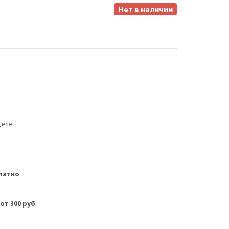
Нет в наличии
деле
латно
м
от 300 руб
.