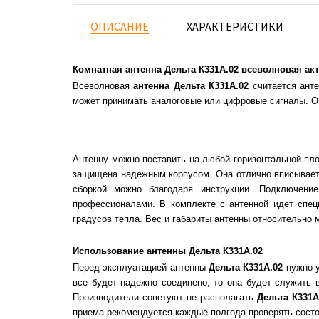
ОПИСАНИЕ
ХАРАКТЕРИСТИКИ
Комнатная антенна Дельта К331А.02 всеволновая ак
Всеволновая
антенна Дельта К331
A.02
считается ант
может принимать аналоговые или цифровые сигналы. Он
Антенну можно поставить на любой горизонтальной пло
защищена надежным корпусом. Она отлично вписывается
сборкой можно благодаря инструкции. Подключени
профессионалами. В комплекте с антенной идет спец
градусов тепла. Вес и габариты антенны относительно 
Использование антенны Дельта К331А.02
Перед эксплуатацией антенны
Дельта К331А.02
нужно 
все будет надежно соединено, то она будет служить 
Производители советуют не располагать
Дельта К331
A
приема рекомендуется каждые полгода проверять состо