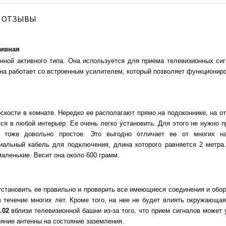
ОТЗЫВЫ
тивная
енной активного типа. Она используется для приема телевизионных си
а работает со встроенным усилителем, который позволяет функциониров
скости в комнате. Нередко ее располагают прямо на подоконнике, на о
 в любой интерьер. Ее очень легко установить. Для этого не нужно пр
е тоже довольно простое. Это выгодно отличает ее от многих на
иальный кабель для подключения, длина которого равняется 2 метра.
маленькие. Весит она около 600 грамм.
установить ее правильно и проверить все имеющиеся соединения и обор
в течение многих лет. Кроме того, на нее не будет влиять окружающая
.02
вблизи телевизионной башни из-за того, что прием сигналов может
яние антенны на состояние заземления.