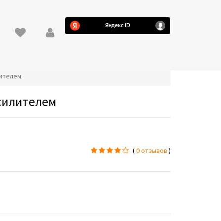
лителем
усилителем
(
0 отзывов
)