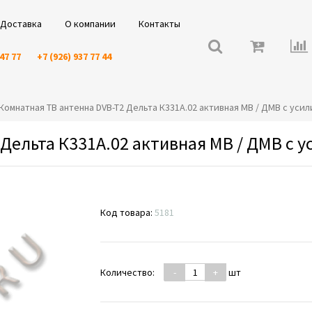
Доставка
О компании
Контакты
 47 77
+7 (926) 937 77 44
⭐️Комнатная ТВ антенна DVB-T2 Дельта К331А.02 активная МВ / ДМВ с уси
Дельта К331А.02 активная МВ / ДМВ с 
Код товара:
5181
Количество:
-
+
шт