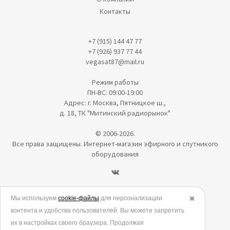
Контакты
+7 (915) 144 47 77
+7 (926) 937 77 44
vegasat87@mail.ru
Режим работы
ПН-ВС: 09:00-19:00
Адрес: г. Москва, Пятницкое ш.,
д. 18, ТК "Митинский радиорынок"
© 2006-2026.
Все права защищены. Интернет-магазин эфирного и спутникого
оборудования
Политика в отношении обработки персональных данных
Мы используем
cookie-файлы
для персонализации
✖️
контента и удобства пользователей. Вы можете запретить
Согласие на обработку персональных данных
их в настройках своего браузера. Продолжая