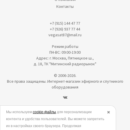
Контакты
+7 (915) 144 47 77
+7 (926) 937 77 44
vegasat87@mail.ru
Режим работы
ПН-ВС: 09:00-19:00
Адрес: г. Москва, Пятницкое ш.,
д. 18, ТК "Митинский радиорынок"
© 2006-2026.
Все права защищены. Интернет-магазин эфирного и спутникого
оборудования
Политика в отношении обработки персональных данных
Мы используем
cookie-файлы
для персонализации
✖️
контента и удобства пользователей. Вы можете запретить
Согласие на обработку персональных данных
их в настройках своего браузера. Продолжая