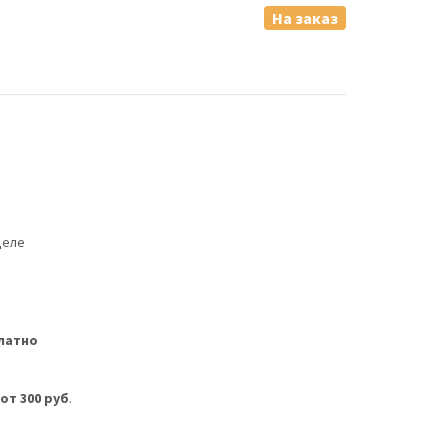
На заказ
деле
латно
м
от 300 руб
.