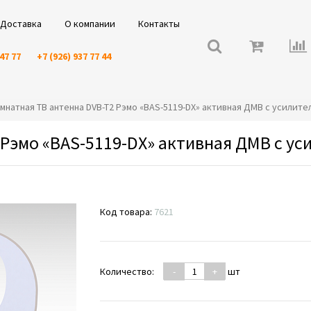
Доставка
О компании
Контакты
 47 77
+7 (926) 937 77 44
Комнатная ТВ антенна DVB-T2 Рэмо «BAS-5119-DX» активная ДМВ с усилите
 Рэмо «BAS-5119-DX» активная ДМВ с ус
Код товара:
7621
Количество:
-
+
шт