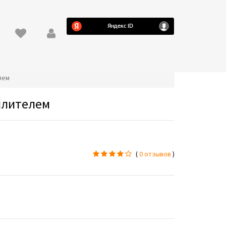
лем
илителем
(
0 отзывов
)