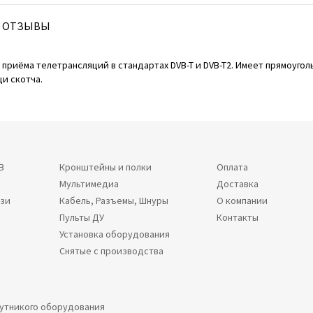
ОТЗЫВЫ
 приёма телетрансляций в стандартах DVB-T и DVB-T2. Имеет прямоуго
и скотча.
В
Кронштейны и полки
Оплата
Мультимедиа
Доставка
язи
Кабель, Разъемы, Шнуры
О компании
Пульты ДУ
Контакты
Установка оборудования
Снятые с производства
путникого оборудования