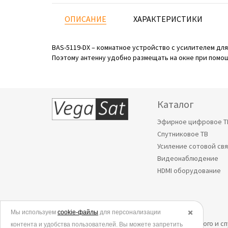
ОПИСАНИЕ
ХАРАКТЕРИСТИКИ
BAS-5119-DX – комнатное устройство с усилителем для
Поэтому антенну удобно размещать на окне при помощ
Каталог
Эфирное цифровое Т
Спутниковое ТВ
Усиление сотовой св
Видеонаблюдение
HDMI оборудование
Мы используем
© 2006-2026.
cookie-файлы
для персонализации
✖️
Все права защищены. Интернет-магазин эфирного и с
контента и удобства пользователей. Вы можете запретить