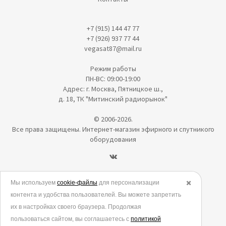
+7 (915) 144 47 77
+7 (926) 937 77 44
vegasat87@mail.ru
Режим работы
ПН-ВС: 09:00-19:00
Адрес: г. Москва, Пятницкое ш.,
д. 18, ТК "Митинский радиорынок"
© 2006-2026.
Все права защищены. Интернет-магазин эфирного и спутникого
оборудования
Политика в отношении обработки персональных данных
Мы используем
cookie-файлы
для персонализации
✖️
контента и удобства пользователей. Вы можете запретить
Согласие на обработку персональных данных
их в настройках своего браузера. Продолжая
Согласие на обработку данных метрическими программами
пользоваться сайтом, вы соглашаетесь с
политикой