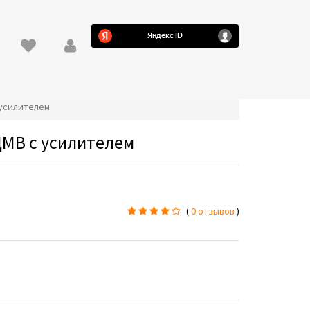
 усилителем
ДМВ с усилителем
(
0 отзывов
)