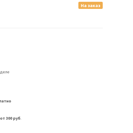
На заказ
еделе
латно
м
от 300 руб
.