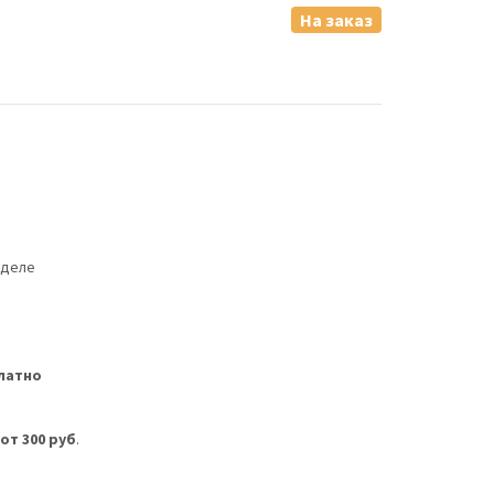
На заказ
еделе
латно
м
от 300 руб
.