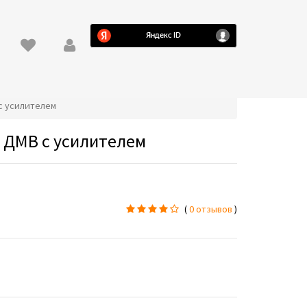
 с усилителем
 ДМВ с усилителем
(
0 отзывов
)