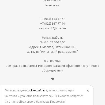
Контакты
+7 (915) 144 47 77
+7 (926) 937 77 44
vegasat87@mail.ru
Режим работы
ПН-ВС: 09:00-19:00
Адрес: г. Москва, Пятницкое ш.,
д. 18, ТК "Митинский радиорынок"
© 2006-2026.
Все права защищены. Интернет-магазин эфирного и спутникого
оборудования
Политика в отношении обработки персональных данных
Мы используем
cookie-файлы
для персонализации
✖️
контента и удобства пользователей. Вы можете запретить
Согласие на обработку персональных данных
их в настройках своего браузера. Продолжая