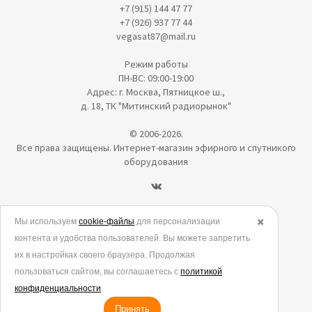
+7 (915) 144 47 77
+7 (926) 937 77 44
vegasat87@mail.ru
Режим работы
ПН-ВС: 09:00-19:00
Адрес: г. Москва, Пятницкое ш.,
д. 18, ТК "Митинский радиорынок"
© 2006-2026.
Все права защищены. Интернет-магазин эфирного и спутникого
оборудования
Политика в отношении обработки персональных данных
Мы используем
cookie-файлы
для персонализации
✖️
контента и удобства пользователей. Вы можете запретить
Согласие на обработку персональных данных
их в настройках своего браузера. Продолжая
Согласие на обработку данных метрическими программами
пользоваться сайтом, вы соглашаетесь с
политикой
Политика использования cookies
конфиденциальности
.
Принять