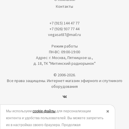
Контакты
+7 (915) 144 47 77
+7 (926) 937 77 44
vegasat87@mail.ru
Режим работы
ПН-ВС: 09:00-19:00
Адрес: г. Москва, Пятницкое ш.,
д. 18, ТК "Митинский радиорынок"
© 2006-2026.
Все права защищены. Интернет-магазин эфирного и спутникого
оборудования
Политика в отношении обработки персональных данных
Мы используем
cookie-файлы
для персонализации
✖️
контента и удобства пользователей. Вы можете запретить
Согласие на обработку персональных данных
их в настройках своего браузера. Продолжая