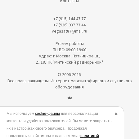
Контакты
+7 (915) 144 47 77
+7 (926) 937 77 44
vegasat87@mail.ru
Режим работы
ПН-ВС: 09:00-19:00
Адрес: г. Москва, Пятницкое ш.,
д. 18, ТК "Митинский радиорынок"
© 2006-2026.
Все права защищены. Интернет-магазин эфирного и спутникого
оборудования
Политика в отношении обработки персональных данных
Мы используем
cookie-файлы
для персонализации
✖️
контента и удобства пользователей. Вы можете запретить
Согласие на обработку персональных данных
их в настройках своего браузера. Продолжая
Согласие на обработку данных метрическими программами
пользоваться сайтом, вы соглашаетесь с
политикой