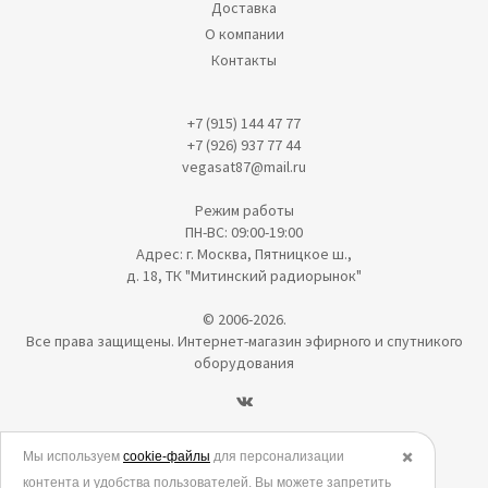
Доставка
О компании
Контакты
+7 (915) 144 47 77
+7 (926) 937 77 44
vegasat87@mail.ru
Режим работы
ПН-ВС: 09:00-19:00
Адрес: г. Москва, Пятницкое ш.,
д. 18, ТК "Митинский радиорынок"
© 2006-2026.
Все права защищены. Интернет-магазин эфирного и спутникого
оборудования
Политика в отношении обработки персональных данных
Мы используем
cookie-файлы
для персонализации
✖️
контента и удобства пользователей. Вы можете запретить