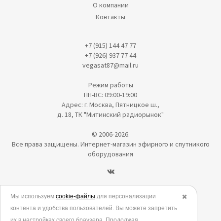
О компании
Контакты
+7 (915) 144 47 77
+7 (926) 937 77 44
vegasat87@mail.ru
Режим работы
ПН-ВС: 09:00-19:00
Адрес: г. Москва, Пятницкое ш.,
д. 18, ТК "Митинский радиорынок"
© 2006-2026.
Все права защищены. Интернет-магазин эфирного и спутникого
оборудования
Политика в отношении обработки персональных данных
Мы используем
cookie-файлы
для персонализации
✖️
контента и удобства пользователей. Вы можете запретить
Согласие на обработку персональных данных
их в настройках своего браузера. Продолжая