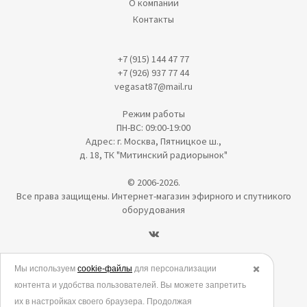
О компании
Контакты
+7 (915) 144 47 77
+7 (926) 937 77 44
vegasat87@mail.ru
Режим работы
ПН-ВС: 09:00-19:00
Адрес: г. Москва, Пятницкое ш.,
д. 18, ТК "Митинский радиорынок"
© 2006-2026.
Все права защищены. Интернет-магазин эфирного и спутникого
оборудования
Политика в отношении обработки персональных данных
Мы используем
cookie-файлы
для персонализации
✖️
контента и удобства пользователей. Вы можете запретить
Согласие на обработку персональных данных
их в настройках своего браузера. Продолжая