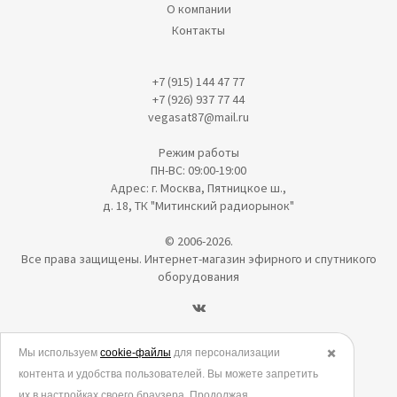
О компании
Контакты
+7 (915) 144 47 77
+7 (926) 937 77 44
vegasat87@mail.ru
Режим работы
ПН-ВС: 09:00-19:00
Адрес: г. Москва, Пятницкое ш.,
д. 18, ТК "Митинский радиорынок"
© 2006-2026.
Все права защищены. Интернет-магазин эфирного и спутникого
оборудования
Политика в отношении обработки персональных данных
Мы используем
cookie-файлы
для персонализации
✖️
контента и удобства пользователей. Вы можете запретить
Согласие на обработку персональных данных
их в настройках своего браузера. Продолжая