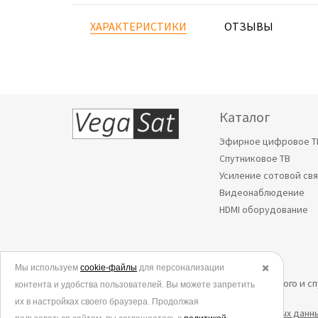
ХАРАКТЕРИСТИКИ
ОТЗЫВЫ
Каталог
Эфирное цифровое Т
Спутниковое ТВ
Усиление сотовой св
Видеонаблюдение
HDMI оборудование
Мы используем
© 2006-2026.
cookie-файлы
для персонализации
✖️
Все права защищены. Интернет-магазин эфирного и с
контента и удобства пользователей. Вы можете запретить
их в настройках своего браузера. Продолжая
Политика в отношении обработки персональных данн