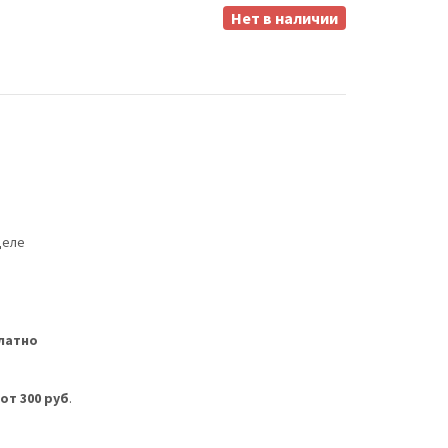
Нет в наличии
деле
латно
м
от 300 руб
.