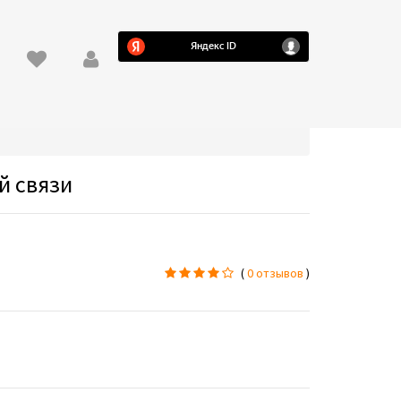
й связи
(
0 отзывов
)