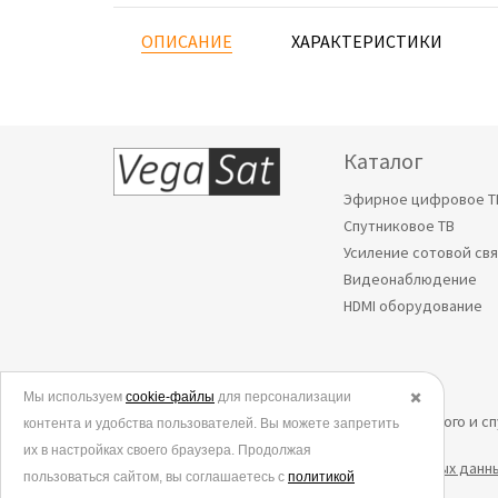
ОПИСАНИЕ
ХАРАКТЕРИСТИКИ
Каталог
Эфирное цифровое Т
Спутниковое ТВ
Усиление сотовой св
Видеонаблюдение
HDMI оборудование
Мы используем
© 2006-2026.
cookie-файлы
для персонализации
✖️
Все права защищены. Интернет-магазин эфирного и с
контента и удобства пользователей. Вы можете запретить
их в настройках своего браузера. Продолжая
Политика в отношении обработки персональных данн
пользоваться сайтом, вы соглашаетесь с
политикой