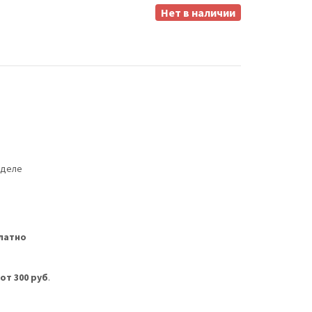
Нет в наличии
еделе
латно
м
от 300 руб
.