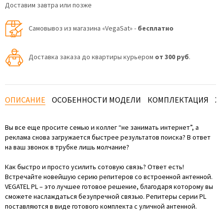
Доставим завтра или позже
Самовывоз из магазина «VegaSat» -
бесплатно
Доставка заказа до квартиры курьером
от 300 руб
.
ОПИСАНИЕ
ОСОБЕННОСТИ МОДЕЛИ
КОМПЛЕКТАЦИЯ
Х
Вы все еще просите семью и коллег “не занимать интернет”, а
реклама снова загружается быстрее результатов поиска? В ответ
на ваш звонок в трубке лишь молчание?
Как быстро и просто усилить сотовую связь? Ответ есть!
Встречайте новейшую серию репитеров со встроенной антенной.
VEGATEL PL – это лучшее готовое решение, благодаря которому вы
сможете наслаждаться безупречной связью. Репитеры серии PL
поставляются в виде готового комплекта с уличной антенной.