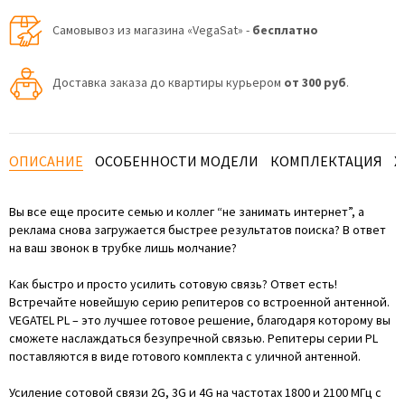
Самовывоз из магазина «VegaSat» -
бесплатно
Доставка заказа до квартиры курьером
от 300 руб
.
ОПИСАНИЕ
ОСОБЕННОСТИ МОДЕЛИ
КОМПЛЕКТАЦИЯ
Х
Вы все еще просите семью и коллег “не занимать интернет”, а
реклама снова загружается быстрее результатов поиска? В ответ
на ваш звонок в трубке лишь молчание?
Как быстро и просто усилить сотовую связь? Ответ есть!
Встречайте новейшую серию репитеров со встроенной антенной.
VEGATEL PL – это лучшее готовое решение, благодаря которому вы
сможете наслаждаться безупречной связью. Репитеры серии PL
поставляются в виде готового комплекта с уличной антенной.
Усиление сотовой связи 2G, 3G и 4G на частотах 1800 и 2100 МГц с