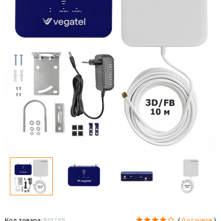
Код товара:
R91189
(
0 отзывов
)