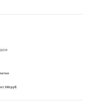
еделе
латно
м
от 300 руб
.