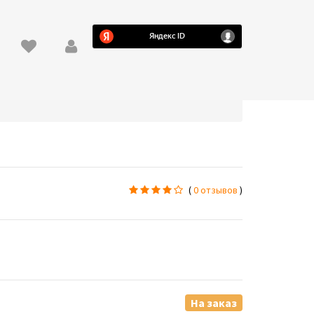
й
(
0 отзывов
)
На заказ