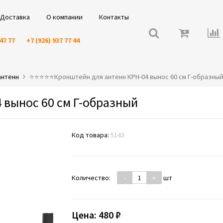
Доставка
О компании
Контакты
 47 77
+7 (926) 937 77 44
антенн
⭐️⭐️⭐️⭐️⭐️Кронштейн для антенн КРН-04 вынос 60 см Г-образны
 вынос 60 см Г-образный
Код товара:
5143
Количество:
-
+
шт
Цена:
480 ₽