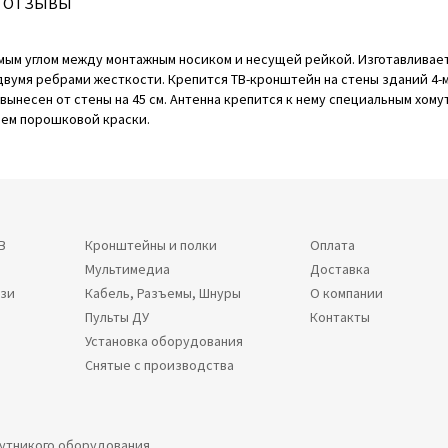
ОТЗЫВЫ
мым углом между монтажным носиком и несущей рейкой. Изготавливает
двумя ребрами жесткости. Крепится ТВ-кронштейн на стены зданий 4-
ынесен от стены на 45 см. Антенна крепится к нему специальным хому
оем порошковой краски.
В
Кронштейны и полки
Оплата
Мультимедиа
Доставка
язи
Кабель, Разъемы, Шнуры
О компании
Пульты ДУ
Контакты
Установка оборудования
Снятые с производства
путникого оборудования