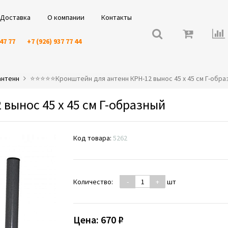
Доставка
О компании
Контакты
 47 77
+7 (926) 937 77 44
антенн
⭐️⭐️⭐️⭐️⭐️Кронштейн для антенн КРН-12 вынос 45 x 45 см Г-обр
вынос 45 x 45 см Г-образный
Код товара:
5262
Количество:
-
+
шт
Цена:
670 ₽