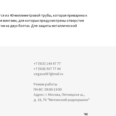
ся из 40-миллиметровой трубы, которая приварена к
мя винтами, для которых предусмотрены отверстия
том на двух болтах. Для защиты металлической
+7 (915) 144 47 77
+7 (926) 937 77 44
vegasat87@mail.ru
Режим работы
ПН-ВС: 09:00-19:00
Адрес: г. Москва, Пятницкое ш.,
д. 18, ТК "Митинский радиорынок"