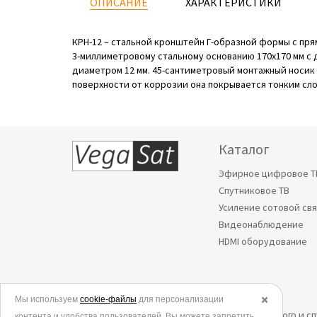
ОПИСАНИЕ
ХАРАКТЕРИСТИКИ
КРН-12 – стальной кронштейн Г-образной формы с пря
3-миллиметровому стальному основанию 170х170 мм с 
диаметром 12 мм. 45-сантиметровый монтажный носик в
поверхности от коррозии она покрывается тонким сл
Каталог
Эфирное цифровое Т
Спутниковое ТВ
Усиление сотовой св
Видеонаблюдение
HDMI оборудование
Мы используем
© 2006-2026.
cookie-файлы
для персонализации
✖️
Все права защищены. Интернет-магазин эфирного и с
контента и удобства пользователей. Вы можете запретить