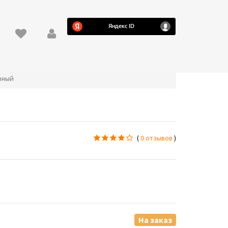
азный
(
0 отзывов
)
На заказ