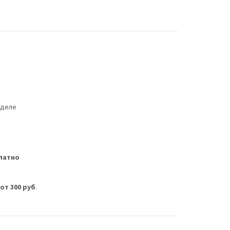
еделе
латно
м
от 300 руб
.