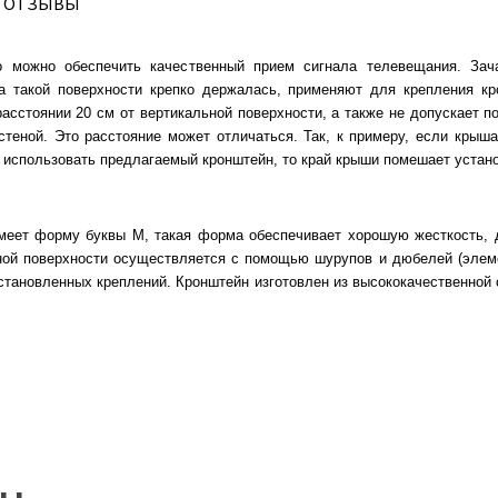
ОТЗЫВЫ
о можно обеспечить качественный прием сигнала телевещания. За
на такой поверхности крепко держалась, применяют для крепления к
асстоянии 20 см от вертикальной поверхности, а также не допускает п
теной. Это расстояние может отличаться. Так, к примеру, если крыша
и использовать предлагаемый кронштейн, то край крыши помешает устано
меет форму буквы М, такая форма обеспечивает хорошую жесткость, д
ной поверхности осуществляется с помощью шурупов и дюбелей (элеме
становленных креплений. Кронштейн изготовлен из высококачественной
ры