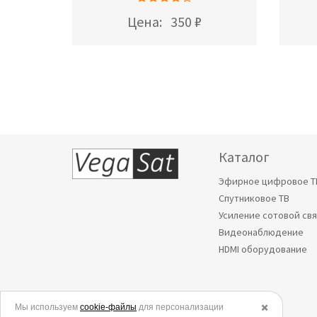
Цена:
350 ₽
Каталог
Эфирное цифровое Т
Спутниковое ТВ
Усиление сотовой св
Видеонаблюдение
HDMI оборудование
Мы используем
© 2006-2026.
cookie-файлы
для персонализации
✖️