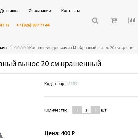
Доставка
О компании
Контакты
 47 77
+7 (926) 937 77 44
мачт
⭐️⭐️⭐️⭐️⭐️Кронштейн для мачты М-образный вынос 20 см крашен
зный вынос 20 см крашенный
Код товара:
5563
Количество:
-
+
шт
Цена:
400 ₽