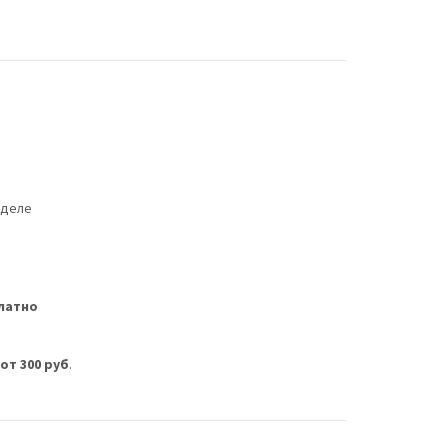
еделе
латно
м
от 300 руб
.