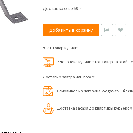
Доставка от: 350 ₽
Добавить в корзину
Этот товар купили:
2 человекa купили этот товар на этой н
Доставим завтра или позже
Самовывоз из магазина «VegaSat» -
бесп
Доставка заказа до квартиры курьеро