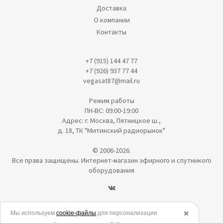
Доставка
О компании
Контакты
+7 (915) 144 47 77
+7 (926) 937 77 44
vegasat87@mail.ru
Режим работы
ПН-ВС: 09:00-19:00
Адрес: г. Москва, Пятницкое ш.,
д. 18, ТК "Митинский радиорынок"
© 2006-2026.
Все права защищены. Интернет-магазин эфирного и спутникого
оборудования
Политика в отношении обработки персональных данных
Мы используем
cookie-файлы
для персонализации
✖️