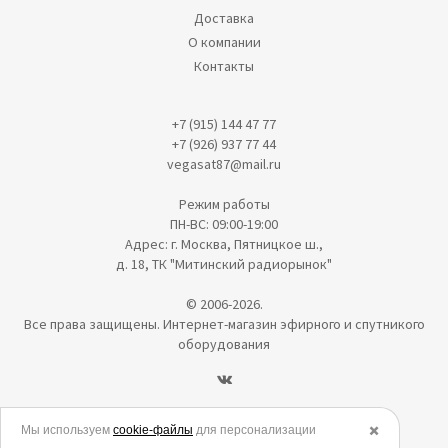
Доставка
О компании
Контакты
+7 (915) 144 47 77
+7 (926) 937 77 44
vegasat87@mail.ru
Режим работы
ПН-ВС: 09:00-19:00
Адрес: г. Москва, Пятницкое ш.,
д. 18, ТК "Митинский радиорынок"
© 2006-2026.
Все права защищены. Интернет-магазин эфирного и спутникого
оборудования
Политика в отношении обработки персональных данных
Мы используем
cookie-файлы
для персонализации
✖️